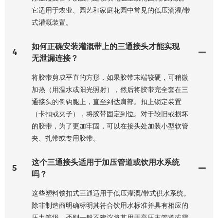
它适用于农业、园艺和家庭花园中常见的低压滴灌/带
式灌溉装置。
如何正确安装灌溉带上的三通接头才能实现
4
无泄漏连接？
将胶带剪成平直的方形，如果胶带末端较硬，可稍微
加热（用温水或阳光照射），然后将胶带完全套在三
通接头的倒钩腿上，直至到达肩部。扣上锁定装置
（卡扣或夹子），将胶带固定到位。对于较旧或损坏
的胶带，为了更加牢固，可以在接头处加装小型软管
夹、扎带或专用胶带。
这个三通接头适用于加压管道或饮用水系统
5
吗？
这些塑料锁扣式三通适用于低压灌溉/带式供水系统。
除非制造商明确标明其符合饮用水标准并具有相应的
压力等级，否则一般不建议将其用于高压主管道或需