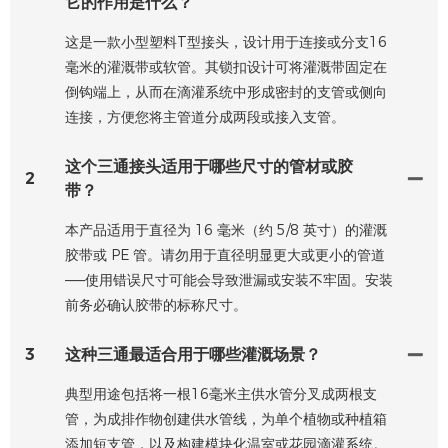
它的作用是什么？
这是一款小型塑料T型接头，设计用于连接或分支16
毫米的灌溉带或软管。其锁扣设计可将灌溉带固定在
倒钩端上，从而在滴灌系统中形成密封的支管或侧向
连接，方便您将主管道分成两段或接入支管。
这个三通接头适用于哪些尺寸的管材或胶
2
带？
本产品适用于直径为 16 毫米（约 5/8 英寸）的灌溉
胶带或 PE 管。请勿用于直径明显更大或更小的管道
——使用错误尺寸可能会导致泄漏或安装不牢固。安装
前务必确认胶带的标称尺寸。
3
这种三通最适合用于哪些灌溉场景？
典型用途包括将一根16毫米主供水管分叉成两根支
管，为成排作物创建供水管线，为单个植物或种植箱
添加短支管，以及构建模块化温室或花园滴灌系统。