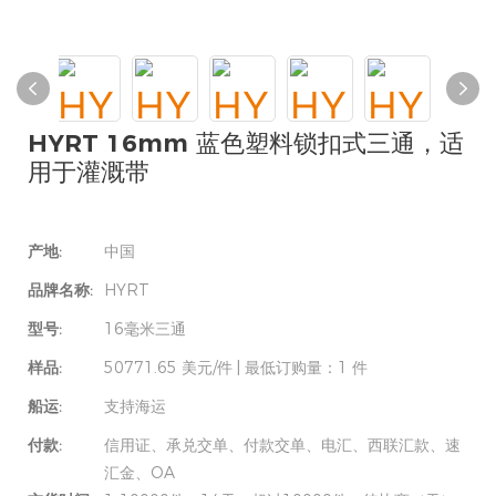
HYRT 16mm 蓝色塑料锁扣式三通，适
用于灌溉带
产地:
中国
品牌名称:
HYRT
型号:
16毫米三通
样品:
50771.65 美元/件 | 最低订购量：1 件
船运:
支持海运
付款:
信用证、承兑交单、付款交单、电汇、西联汇款、速
汇金、OA