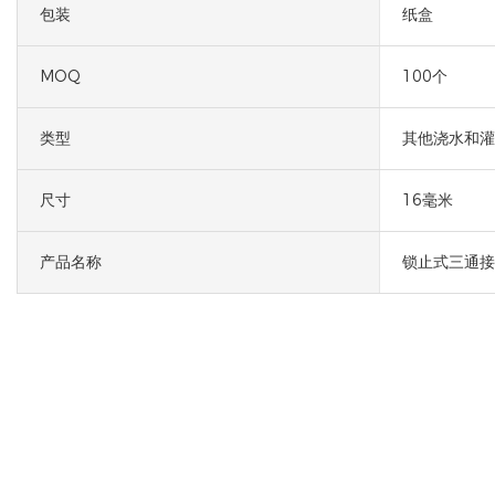
包装
纸盒
MOQ
100个
类型
其他浇水和灌
尺寸
16毫米
产品名称
锁止式三通接