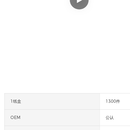
1纸盒
1300件
OEM
公认