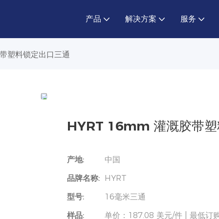
产品
解决方案
服务
溉胶带塑料锁定出口三通
HYRT 16mm 灌溉胶
产地:
中国
品牌名称:
HYRT
型号:
16毫米三通
样品:
单价：187.08 美元/件 | 最低订