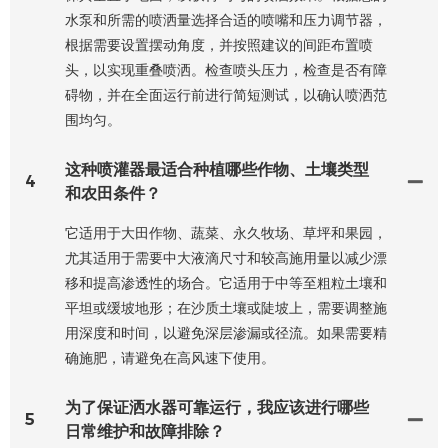
水泵和所需的喷洒量选择合适的喷嘴和压力调节器，
根据需要设置摆动角度，并按照建议的间距布置喷
头，以实现重叠喷洒。检查喷头压力，检查是否有障
碍物，并在全面运行前进行简短测试，以确认喷洒范
围均匀。
这种喷灌器最适合种植哪些作物、土壤类型
4
和农田条件？
它适用于大田作物、蔬菜、永久牧场、草坪和果园，
尤其适用于需要中大液滴尺寸和较高施用量以减少漂
移和提高渗透性的场合。它适用于中等至粗粒土壤和
平坦或缓坡地形；在沙质土壤或陡坡上，需要调整施
用深度和时间，以避免深层渗漏或径流。如果需要精
确施肥，请避免在高风速下使用。
为了保证洒水器可靠运行，我应该进行哪些
5
日常维护和故障排除？