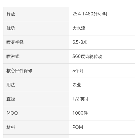
释放
254-1460升/小时
优势
大水流
喷雾半径
6.5-8米
喷淋式
360度齿轮传动
核心部件保修
3个月
用法
农业
直径
1/2 英寸
MOQ
1000件
材料
POM