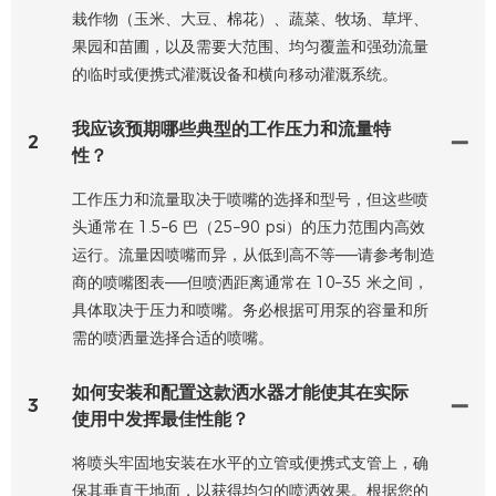
栽作物（玉米、大豆、棉花）、蔬菜、牧场、草坪、
果园和苗圃，以及需要大范围、均匀覆盖和强劲流量
的临时或便携式灌溉设备和横向移动灌溉系统。
我应该预期哪些典型的工作压力和流量特
2
性？
工作压力和流量取决于喷嘴的选择和型号，但这些喷
头通常在 1.5–6 巴（25–90 psi）的压力范围内高效
运行。流量因喷嘴而异，从低到高不等——请参考制造
商的喷嘴图表——但喷洒距离通常在 10–35 米之间，
具体取决于压力和喷嘴。务必根据可用泵的容量和所
需的喷洒量选择合适的喷嘴。
如何安装和配置这款洒水器才能使其在实际
3
使用中发挥最佳性能？
将喷头牢固地安装在水平的立管或便携式支管上，确
保其垂直于地面，以获得均匀的喷洒效果。根据您的