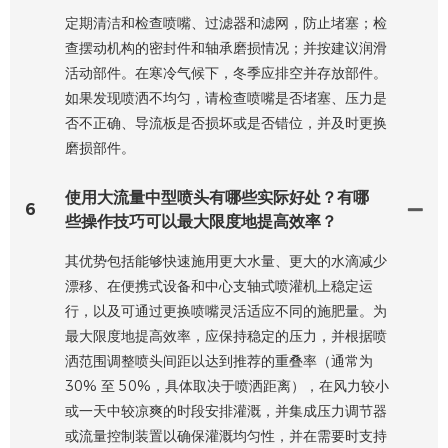
定期清洁和检查喷嘴、过滤器和滤网，防止堵塞；检
查摆动机构的密封件和轴承磨损情况；并按建议润滑
活动部件。在寒冷气候下，冬季应排空并存放部件。
如果发现喷洒不均匀，请检查喷嘴是否堵塞、压力是
否不正确、导流板是否损坏或是否错位，并及时更换
磨损部件。
使用大流量中型喷头有哪些实际好处？有哪
6
些操作技巧可以最大限度地提高效率？
其优势包括能够快速施用更大水量、更大的水滴减少
漂移、在便携式设备和中心支轴式喷灌机上稳定运
行，以及可通过更换喷嘴灵活适应不同的施肥量。为
最大限度地提高效率，应保持稳定的压力，并根据喷
洒范围调整喷头间距以达到推荐的重叠率（通常为
30% 至 50%，具体取决于喷洒距离），在风力较小
或一天中较凉爽的时段安排灌溉，并集成压力调节器
或流量控制装置以确保灌溉均匀性，并在需要时支持