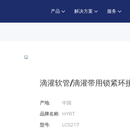
产品
解决方案
服务
滴灌软管/滴灌带用锁紧环接
产地:
中国
品牌名称:
HYRT
型号:
LC0217