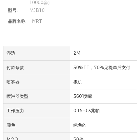
10000套）
型号:
MJB10
品牌名称:
HYRT
湿透
2M
付款条款
30%TT，70%见提单后支付
喷雾器
扳机
喷淋器类型
360°喷嘴
工作压力
0.15-0.3兆帕
颜色
绿色的
MOQ
50件