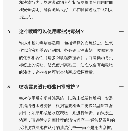
和液滴行为，然后遵循消毒剂制造商提供的作用时间
和安全说明。确保通风良好，并在喷雾过程中限制人
员进入。
4
这个喷嘴可以使用哪些消毒剂？
许多水基消毒剂都适用，包括稀释的次氯酸盐、过氧
化氢溶液和季铵盐制剂。务必确认消毒剂与喷嘴材质
的化学相容性（请参阅喷嘴数据表），并遵循消毒剂
标签上的说明。避免使用高粘度、油性或含有颗粒物
的液体，这些液体可能会堵塞或损坏喷嘴。
5
喷嘴需要进行哪些日常维护？
每次使用后定期冲洗系统，以防止残留物堆积；安装
并清洁进水过滤器；根据需要检查并更换O型圈或密
封件；如果形成硬水沉积物，则进行除垢。如果发生
堵塞，请遵循制造商推荐的清洁程序——通常是温和的
反冲洗或浸泡在认可的清洁剂中——而不是用力刮擦。