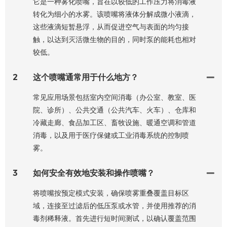
它是一种雾化喷嘴，旨在以较低的工作压力将消毒液
转化为细小的水雾。该喷嘴将液体分解成微小液滴，
这些液滴短暂悬浮，从而促进空气与表面的均匀接
触，以达到灭活微生物的目的，同时泵的能耗也相对
较低。
2
这个喷嘴通常用于什么地方？
常见应用场景包括室内空间消毒（办公室、教室、医
院、诊所）、公共交通（公共汽车、火车）、仓库和
冷藏走廊、食品加工区、畜牧设施、暖通空调和管道
消毒，以及用于医疗保健或工业消毒系统的控制喷
雾。
3
如何安全有效地安装和操作喷嘴？
将喷嘴按预定模式安装，确保喷雾重叠覆盖目标区
域，连接至过滤后的低压泵或水管，并使用推荐的消
毒剂稀释液。首先进行短时间测试，以确认覆盖范围