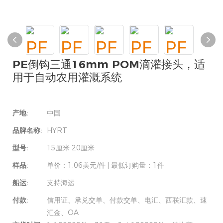
PE倒钩三通16mm POM滴灌接头，适
用于自动农用灌溉系统
产地:
中国
品牌名称:
HYRT
型号:
15厘米 20厘米
样品:
单价：1.06美元/件 | 最低订购量：1件
船运:
支持海运
付款:
信用证、承兑交单、付款交单、电汇、西联汇款、速
汇金、OA