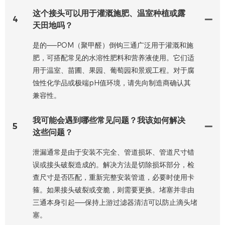
这个接头可以用于灌溉施肥、温室种植或露
4
天田地吗？
是的——POM（聚甲醛）倒钩三通广泛用于灌溉和施
肥，可搭配常见的水溶性肥料和营养液使用。它们适
用于温室、苗圃、果园、葡萄园和景观工程。对于腐
蚀性化学品或极端pH值环境，请先向制造商确认其
兼容性。
我可能会遇到哪些常见问题？我该如何解决
5
这些问题？
泄漏通常是由于安装不完全、管道损坏、管道尺寸错
误或接头破裂造成的。解决方法是切除损坏部分，检
查尺寸是否匹配，重新完整安装管道，必要时使用卡
箍。如果接头破裂或变脆，则需要更换。堵塞并非由
三通本身引起——保持上游过滤器清洁可以防止滴头堵
塞。