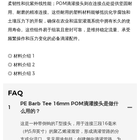
柔韧性和抗紫外线性能；POM滴灌接头则在连接点处提供坚固耐
用、耐磨的精准连接。这些耐用的塑料材料能够抵抗化学腐蚀和
土壤压力下的开裂，确保在农业和温室灌溉系统中拥有长久的使
用寿命。这些组件易于组装且密封可靠，是维持稳定流量、承受
频繁操作和压力变化的必备滴灌配件。
◎ 材料介绍 1
◎ 材料介绍 2
◎ 材料介绍 3
FAQ
PE Barb Tee 16mm POM滴灌接头是做什
1
么用的？
这是一种带倒钩的T型接头，用于连接三段16毫米
（约5/8英寸）的聚乙烯灌溉管，形成滴灌管路的分
支或分流口。常见用途包括：创建侧向滴灌管路、为