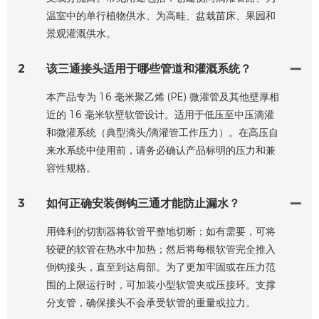
温室中的单行植物供水、为高畦、盆栽苗床、果园和
景观灌溉供水。
2
该三通接头适用于哪些管道和灌溉系统？
本产品专为 16 毫米聚乙烯 (PE) 微灌管及其他壁厚相
近的 16 毫米软壁软管设计。适用于低压至中压滴灌
和微灌系统（典型滴头/滴灌管工作压力）。在高压自
来水系统中使用前，请务必确认产品标明的压力和兼
容性规格。
3
如何正确安装倒钩三通才能防止漏水？
用锋利的切割器将软管平整地切断；如有需要，可将
较硬的软管在热水中加热；然后将每根软管完全推入
倒钩接头，直至到达肩部。为了更加牢固或在压力范
围的上限运行时，可加装小型软管夹或压接环。支撑
分支管，确保接头不会承受软管的重量或拉力。