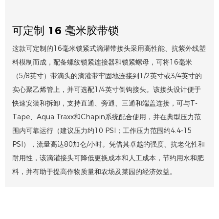
可定制 16 毫米胶带锁
这款可定制的16毫米锁紧式滴灌带接头采用高性能、抗紫外线塑
料模制而成，配备螺纹锁紧连接器和锁紧螺母，可将16毫米
（5/8英寸）带滴头的滴灌带牢固地连接到1/2英寸或3/4英寸的
实心聚乙烯管上，并可选配1/4英寸倒钩接头。该接头设计便于
快速安装和拆卸，支持直通、旁通、三通和端盖连接，可与T-
Tape、Aqua Traxx和Chapin系统配合使用，并在典型压力范
围内可靠运行（建议压力约10 PSI；工作压力范围约4.4-15
PSI），流量高达80加仑/小时。凭借其卓越的强度、抗老化性和
耐用性，该滴灌接头可降低更换成本和人工成本，节约用水和肥
料，并有助于提高作物质量和农场及菜园的经济效益。