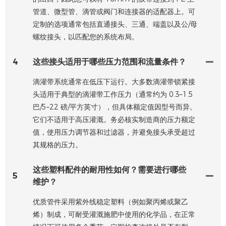
管道、微型管、滴管或阀门和连接器的适配器上。可
定制的选项通常包括直通接头、三通、端盖以及公/母
螺纹接头，以匹配您的系统布局。
4
这些接头适用于哪些压力范围和流量条件？
滴灌带系统通常在低压下运行。大多数滴灌带锁紧接
头适用于典型的滴灌带工作压力（通常约为 0.3–1.5
巴/5–22 磅/平方英寸），但具体额定值因型号而异。
它们不适用于高压灌溉。务必核实制造商的压力额定
值，使用压力调节器和过滤器，并避免接头承受超过
其规格的压力。
这些塑料配件的耐用性如何？需要进行哪些
5
维护？
优质管件采用紫外线稳定塑料（例如聚丙烯或聚乙
烯）制成，可耐受灌溉施肥中使用的化学品，在正常