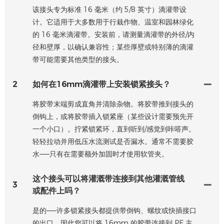
该接头专为标准 16 毫米（约 5/8 英寸）滴灌带设
计。它适用于大多数用于行栽作物、温室和园林绿化
的 16 毫米滴灌带。安装前，请测量滴灌带的外径/内
径和壁厚，以确认兼容性；某些厚壁或特别薄的滴灌
带可能需要其他类型的接头。
2
如何在16mm滴灌带上安装锁紧接头？
将胶带末端剪成直角并清除杂物。将胶带推到接头的
倒钩上，或将胶带插入锁紧座（某些设计需要预先开
一个小口）。拧紧锁紧环，直到听到/感觉到咔嗒声。
轻轻拉动并用低压水流测试是否漏水。通常不需要胶
水——只有在需要额外加固时才使用软管夹。
这个接头可以将灌溉带连接到其他灌溉管线
3
或配件上吗？
是的——许多锁紧接头都提供带倒钩、螺纹或快插接口
的出口，因此您可以将 16mm 的胶带连接到 PE 主