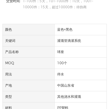
交货时间:
1-100件：5天，101-1000件：10天，1001-
10000件：15天，超过10000件：待协商
颜色
蓝色+黑色
关键词
灌溉管滴灌系统
产品名称
球座
MOQ
100个
用法
停水
产地
中国山东省
类型
其他浇水和灌溉
材料
PP塑料