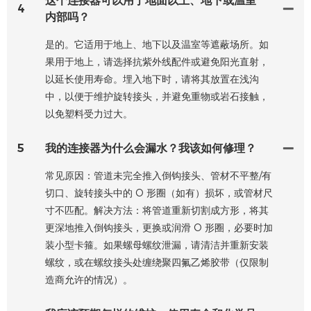
这个连接器可以用于地面以上、地下或温室
4
内部吗？
是的。它适用于地上、地下以及温室等遮蔽场所。如
果用于地上，请选择抗紫外线配件或避免阳光直射，
以延长使用寿命。埋入地下时，请将其放置在浅沟
中，以便于维护旋转接头，并避免重物或岩石接触，
以免塑料受力过大。
5
我的连接器为什么会漏水？我该如何修理？
常见原因：管道未完全推入倒钩接头、管材不平整/有
切口、旋转接头中的 O 形圈（如有）损坏，或管材尺
寸不匹配。解决方法：将管道重新切割成方形，将其
更深地推入倒钩接头，更换或润滑 O 形圈，必要时加
装小型卡箍。如果螺母螺纹泄漏，请清洁并重新安装
螺纹，或在螺纹接头处缠绕聚四氟乙烯胶带（仅限制
造商允许的情况）。