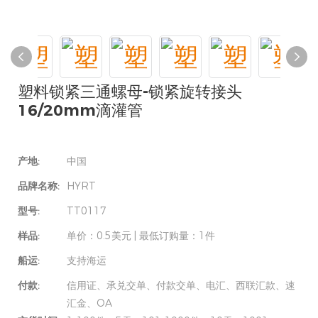
塑料锁紧三通螺母-锁紧旋转接头
16/20mm滴灌管
产地:
中国
品牌名称:
HYRT
型号:
TT0117
样品:
单价：0.5美元 | 最低订购量：1件
船运:
支持海运
付款:
信用证、承兑交单、付款交单、电汇、西联汇款、速
汇金、OA