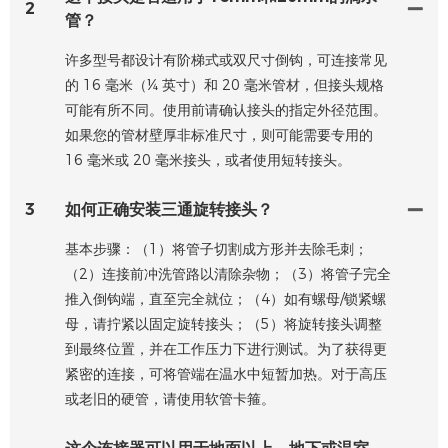
2
管？
许多型号都设计有阶梯式或双尺寸倒钩，可连接常见
的 16 毫米（¼ 英寸）和 20 毫米管材，但接头规格
可能有所不同。使用前请确认接头的指定外径范围。
如果您的管材壁厚非标准尺寸，则可能需要专用的
16 毫米或 20 毫米接头，或者使用短转接头。
3
如何正确安装三通旋转接头？
基本步骤：（1）将管子切割成方形并去除毛刺；
（2）连接前冲洗管路以清除杂物；（3）将管子完全
推入倒钩端，直至完全就位；（4）如有螺母/锁紧螺
母，请拧紧以固定旋转接头；（5）将旋转接头调整
到最终位置，并在工作压力下进行测试。为了获得更
紧密的连接，可将管端在温水中短暂加热。对于高压
或老旧的硬管，请使用软管卡箍。