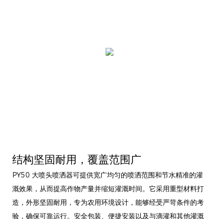
结构坚固耐用，覆盖范围广
PY50 大喷头喷洒器可提供宽广均匀的喷洒范围和节水精准的灌
溉效果，从而提高作物产量并缩短灌溉时间。它采用重型材料打
造，外形坚固耐用，专为农用环境设计，能够经受严苛条件的考
验，确保可靠运行。安全包装、便捷安装以及与滴灌和其他灌溉