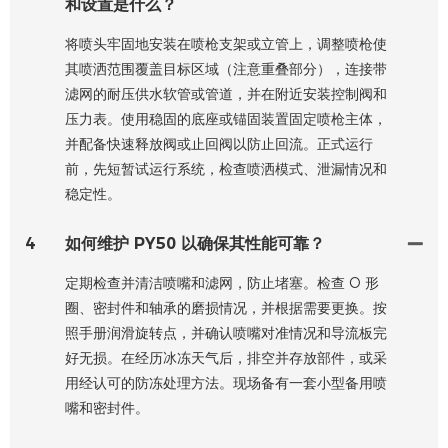
和设置是什么？
将喷头牢固地安装在喷枪支架或立管上，调整喷枪使
其喷洒范围覆盖目标区域（注意重叠部分），连接带
滤网的耐压供水软管或管道，并在附近安装控制阀和
压力表。使用稳固的底座或锚固装置固定喷枪主体，
并配备快速释放阀或止回阀以防止回流。正式运行
前，先短暂试运行系统，检查喷洒模式、泄漏情况和
稳定性。
4
如何维护 PY50 以确保其性能可靠？
定期检查并清洁喷嘴和滤网，防止堵塞。检查 O 形
圈、密封件和轴承的磨损情况，并根据需要更换。按
照手册润滑旋转点，并确认喷嘴对准情况和导流板完
好无损。在经历冰冻天气后，排空并存放部件，或采
用经认可的防冻处理方法。现场备有一套小型备用喷
嘴和密封件。