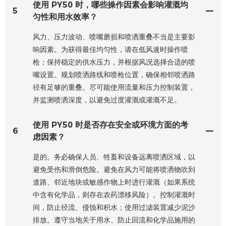
使用 PY50 时，哪些操作因素会影响灌溉均
5
匀性和用水效率？
风力、压力波动、喷嘴磨损和喷洒重叠不当是主要影
响因素。为获得最佳均匀性，请在低风速时操作喷
枪；保持稳定的供水压力，并根据风况选择合适的喷
嘴设置。规划喷洒路线和喷枪位置，确保相邻喷洒路
径有足够的重叠。尽可能使用流量和压力控制装置，
并监测喷洒深度，以避免过度灌溉或灌溉不足。
使用 PY50 时是否存在安全或环境方面的考
6
虑因素？
是的。务必确保人员、牲畜和设备远离喷洒区域，以
避免受伤和滑倒危险。避免在风力可能将喷洒物吹到
道路、邻近地块或敏感作物上时进行灌溉（如果系统
中含有化学品，则存在农药漂移风险）。控制灌溉时
间，防止径流、侵蚀和积水；使用过滤装置减少泥沙
排放。遵守当地关于用水、防止回流和化学品施用的