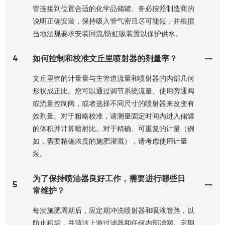
管连接到位置合适的化学品储罐。务必按照制造商的
说明正确安装，保持吸入管气密且尽可能短，并根据
当地法规要求安装回流/防虹吸装置以保护供水。
4
如何控制和校准文丘里喷射器的剂量率？
文丘里管的计量量与主管道流量和喷射器的内部几何
形状成正比。您可以通过调节系统流量、使用旁通阀
或流量控制阀，或者选择不同尺寸的喷射器来改变有
效剂量。对于粗略校准，请测量固定时间内进入储罐
的体积并计算喷射比。对于精确、可重复的计量（例
如，需要精确浓度的施肥灌溉），请考虑使用计量
泵。
为了保持喷油器良好工作，需要进行哪些日
5
常维护？
每次施肥周期后，应定期冲洗喷射器和吸液管路，以
防止积垢，并清洁上游过滤器和任何内部滤网。定期