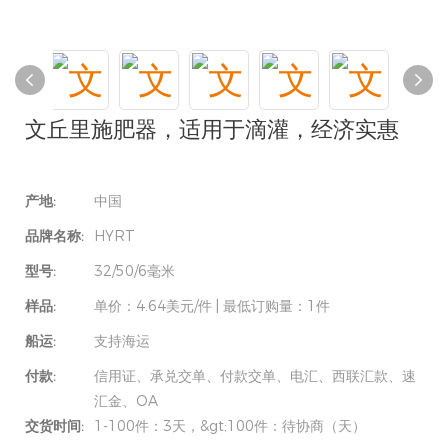
文丘里施肥器，适用于滴灌，经济实惠
产地:
中国
品牌名称:
HYRT
型号:
32/50/6毫米
样品:
单价：4.64美元/件 | 最低订购量：1件
船运:
支持海运
付款:
信用证、承兑交单、付款交单、电汇、西联汇款、速
汇金、OA
交货时间:
1-100件：3天，&gt;100件：待协商（天）