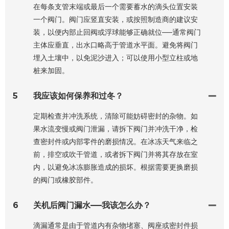
在每条支管末端或最后一个需要蓄水的滴头位置安装
一个阀门。阀门应竖直安装，或按照制造商的建议安
装，以便内部止回阀或浮球能够正确就位——通常阀门
主体应垂直，出水口略高于管道水平面。避免将阀门
埋入土壤中，以免泥沙进入；可以使用小型立柱或地
桩来加固。
5
我应该如何保养和过冬？
定期检查并冲洗系统，清除可能妨碍密封的杂物。如
果水流变慢或阀门泄漏，请拆下阀门并冲洗干净，检
查密封件或内部零件的磨损情况。在冰冻天气来临之
前，排空或吹干管道，或者拆下阀门并将其存放在室
内，以避免冰冻膨胀造成的损坏。根据需要更换磨损
的阀门或橡胶部件。
6
关机后阀门漏水——我该怎么办？
滴漏通常是由于管道内有杂物堵塞、阀座或密封件损