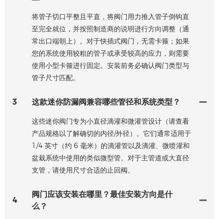
将管子切口平整且平直，将阀门用力推入管子倒钩直
至完全就位，并按照制造商的说明进行方向调整（通
常出口端朝上）。对于快插式阀门，无需卡箍；如果
您的系统使用较粗的管子或承受较高的应力，则需要
使用小型卡箍进行固定。安装前务必确认阀门类型与
管子尺寸匹配。
3
这款迷你防漏阀兼容哪些管径和系统类型？
这些迷你阀门专为小直径滴灌和微灌管设计（请查看
产品规格以了解确切的内径/外径）。它们通常适用于
1/4 英寸（约 6 毫米）的滴灌管以及滴灌、微喷灌和
盆栽系统中使用的类似微型管。对于主管道或大直径
支管，请使用尺寸合适的止回阀。
阀门应该安装在哪里？最佳安装方向是什
4
么？