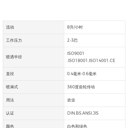
流动
8升/小时
工作压力
2-3巴
ISO9001
喷洒半径
,ISO18001,ISO14001,CE
直径
0.4毫米-0.6毫米
喷淋式
360度齿轮传动
用法
农业
认证
DIN,BS,ANSI,JIS
颜色
白色和绿色