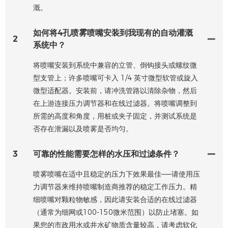
溉。
如何将4孔喷雾喷嘴安装到我现有的自动灌溉
2
系统中？
将喷嘴安装到系统中兼容的立管、倒钩接头或螺纹微
型支管上；许多喷嘴可卡入 1/4 英寸微型软管或旋入
微型适配器。安装前，请冲洗管路以清除杂物，然后
在上游连接压力调节器和在线过滤器。将喷嘴调整到
所需的高度和角度，用桩或夹子固定，并测试系统是
否存在泄漏以及喷雾是否均匀。
3
可靠的性能需要怎样的水压和过滤条件？
喷雾喷嘴在适中且稳定的压力下效果最佳——请使用压
力调节器来维持喷嘴制造商推荐的稳定工作压力。精
细喷嘴对颗粒物敏感，因此请安装合适的在线过滤器
（通常为细网或100-150微米范围）以防止堵塞。如
果您的市政用水或井水矿物质含量较高，请考虑软化