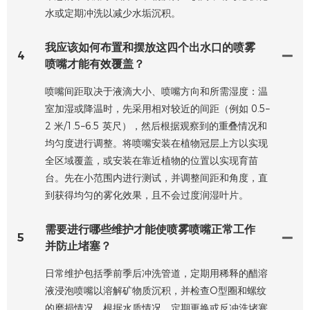
水或定期冲洗以减少水垢沉积。
我应该如何布置和摆放这四个出水口的喷雾
4
喷嘴才能有效覆盖？
喷嘴间距取决于液滴大小、喷嘴方向和所需湿度：温
室加湿或降温时，先采用相对较近的间距（例如 0.5–
2 米/1.5–6.5 英尺），然后根据观察到的重叠情况和
均匀​​度进行调整。将喷嘴安装在植物冠层上方以实现
全区域覆盖，或安装在靠近植物的位置以实现育苗
台。先在小范围内进行测试，并调整间距和角度，直
到获得均匀的雾化效果，且不会过度润湿叶片。
需要进行哪些维护才能使喷雾喷嘴正常工作
5
并防止堵塞？
日常维护包括季前季后冲洗管道，定期用稀释的醋溶
液浸泡喷嘴以溶解矿物质沉积，并检查O型圈和螺纹
的磨损情况。根据水质情况，定期更换或反冲洗堵塞