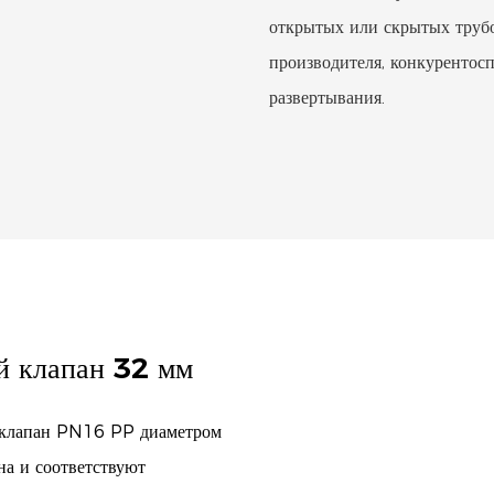
открытых или скрытых трубо
производителя, конкурентос
развертывания.
й клапан 32 мм
й клапан PN16 PP диаметром
на и соответствуют