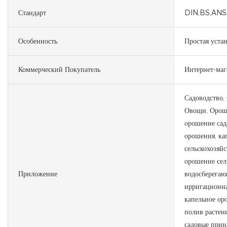
Стандарт
DIN,BS,ANSI
Особенность
Простая уста
Коммерческий Покупатель
Интернет-ма
Садоводство, 
Овощи, Ороше
орошение сад
орошения, ка
сельскохозяй
орошение сел
Приложение
водосберегаю
ирригационна
капельное о
полив растен
садовые прин