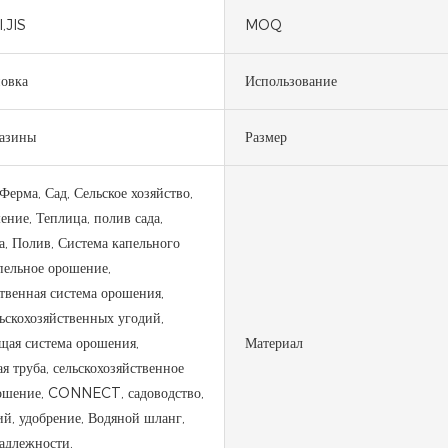
,JIS
MOQ
новка
Использование
газины
Размер
Ферма, Сад, Сельское хозяйство,
ние, Теплица, полив сада,
а, Полив, Система капельного
пельное орошение,
ственная система орошения,
ьскохозяйственных угодий,
щая система орошения,
Материал
я труба, сельскохозяйственное
рошение, CONNECT, садоводство,
ий, удобрение, Водяной шланг,
адлежности,