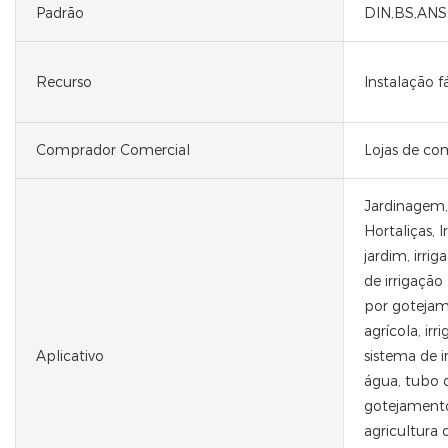
Padrão
DIN,BS,ANSI
Recurso
Instalação fá
Comprador Comercial
Lojas de co
Jardinagem, 
Hortaliças, I
jardim, irri
de irrigação
por gotejam
agrícola, irr
Aplicativo
sistema de 
água, tubo d
gotejament
agricultura 