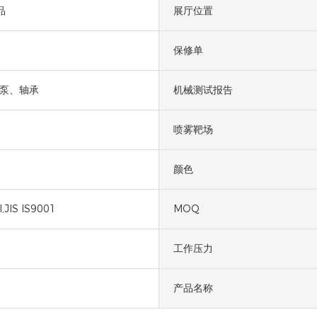
品
展厅位置
保修单
、泵、轴承
机械测试报告
喷雾靶场
颜色
,JIS IS9001
MOQ
工作压力
产品名称