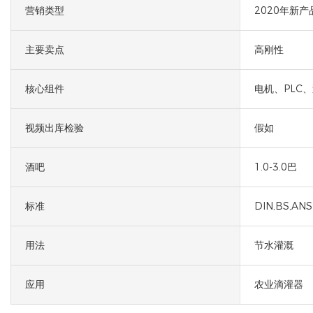
营销类型
2020年新产
主要卖点
高刚性
核心组件
电机、PLC
视频出库检验
假如
酒吧
1.0-3.0巴
标准
DIN,BS,ANSI
用法
节水灌溉
应用
农业滴灌器