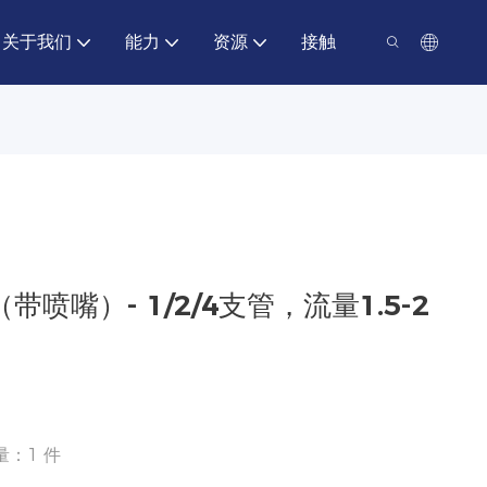
关于我们
能力
资源
接触
带喷嘴）- 1/2/4支管，流量1.5-2
量：1 件