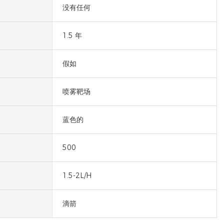
没有任何
1.5 年
假如
喷雾靶场
蓝色的
500
1.5-2L/H
滴箭