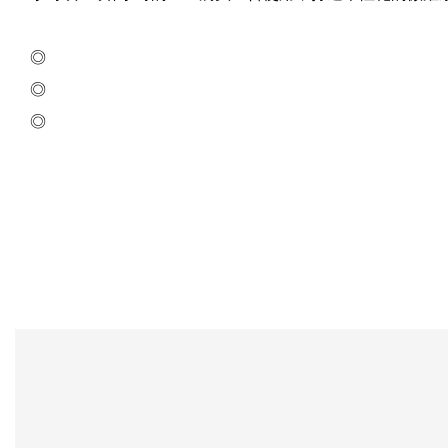
◎
◎
◎